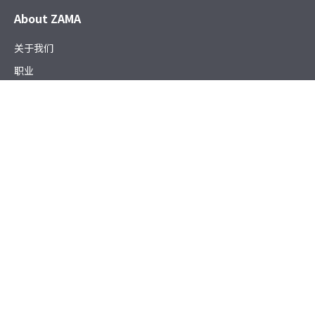
About ZAMA
关于我们
职业
新闻
可持续发展
Products
电子和机电产品
燃油和流体管理系统
精密加工零件
工程纺织产品
Working with ZAMA
供应商