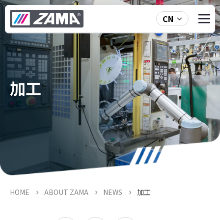
CN
加工
HOME
ABOUT ZAMA
NEWS
加工