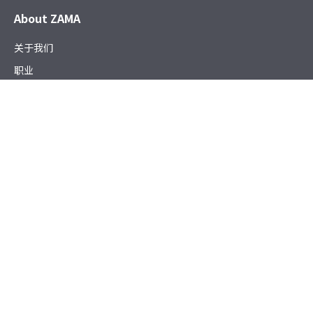
About ZAMA
关于我们
职业
新闻
可持续发展
Products
电子和机电产品
燃油和流体管理系统
精密加工零件
工程纺织产品
Working with ZAMA
供应商