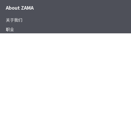
About ZAMA
关于我们
职业
新闻
可持续发展
Products
电子和机电产品
燃油和流体管理系统
精密加工零件
工程纺织产品
Working with ZAMA
供应商