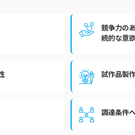
競争力の
続的な意
性
試作品製
調達条件