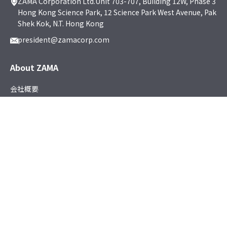
ZAMA Corporation Ltd.Unit 703-707, Building 12W, Phase 3
Hong Kong Science Park, 12 Science Park West Avenue, Pak
Shek Kok, N.T. Hong Kong
president@zamacorp.com
About ZAMA
会社概要
採用情報
ニュース
サステナビリティ
Products
電子・電気機械製品
燃料供給装置
精密機械加工部品
エンジニアリング繊維製品