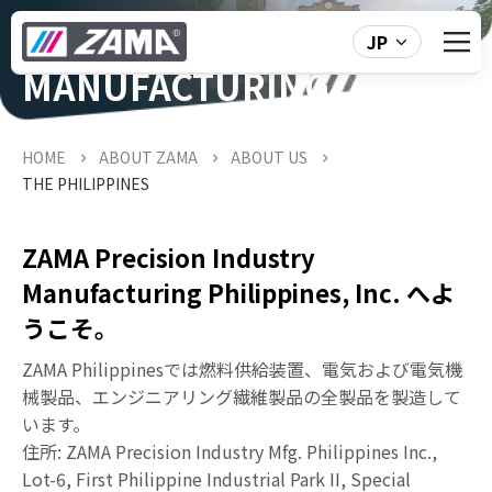
INDUSTRY
JP
MANUFACTURING
PHILIPPINES, INC.
HOME
ABOUT ZAMA
ABOUT US
THE PHILIPPINES
ZAMA Precision Industry
Manufacturing Philippines, Inc. へよ
うこそ。
ZAMA Philippinesでは燃料供給装置、電気および電気機
械製品、エンジニアリング繊維製品の全製品を製造して
います。
住所: ZAMA Precision Industry Mfg. Philippines Inc.,
Lot-6, First Philippine Industrial Park II, Special