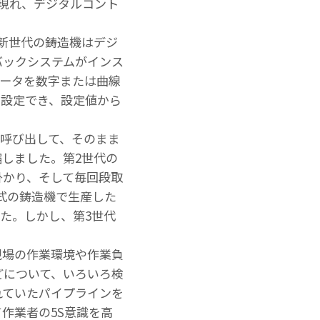
に現れ、デジタルコント
。新世代の鋳造機はデジ
バックシステムがインス
メータを数字または曲線
を設定でき、設定値から
呼び出して、そのまま
縮しました。第2世代の
掛かり、そして毎回段取
式の鋳造機で生産した
た。しかし、第3世代
現場の作業環境や作業負
どについて、いろいろ検
れていたパイプラインを
作業者の5S意識を高