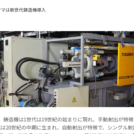
ザマは新世代鋳造機導入
、鋳造機は1世代は19世紀の始まりに現れ、手動射出が特
代は20世紀の中期に生まれ、自動射出が特徴で、シングル