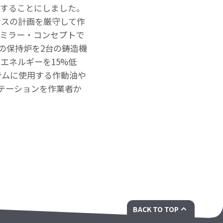
下することにしました。
ンスの計画を厳守して作
をミラー・コンセプトで
の保持炉を2台の鋳造機
エネルギーを15%低
テムに使用する作動油や
テーションを作業者か
BACK TO TOP