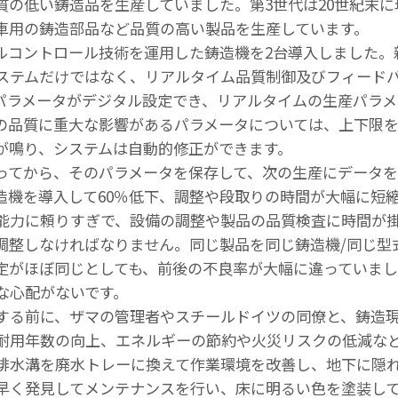
質の低い鋳造品を生産していました。第3世代は20世紀末
車用の鋳造部品など品質の高い製品を生産しています。
ジタルコントロール技術を運用した鋳造機を2台導入しました
ステムだけではなく、リアルタイム品質制御及びフィード
パラメータがデジタル設定でき、リアルタイムの生産パラ
の品質に重大な影響があるパラメータについては、上下限
が鳴り、システムは自動的修正ができます。
ってから、そのパラメータを保存して、次の生産にデータを
造機を導入して60％低下、調整や段取りの時間が大幅に短
能力に頼りすぎで、設備の調整や製品の品質検査に時間が
調整しなければなりません。同じ製品を同じ鋳造機/同じ型
定がほぼ同じとしても、前後の不良率が大幅に違っていまし
な心配がないです。
する前に、ザマの管理者やスチールドイツの同僚と、鋳造
耐用年数の向上、エネルギーの節約や火災リスクの低減な
排水溝を廃水トレーに換えて作業環境を改善し、地下に隠
早く発見してメンテナンスを行い、床に明るい色を塗装して